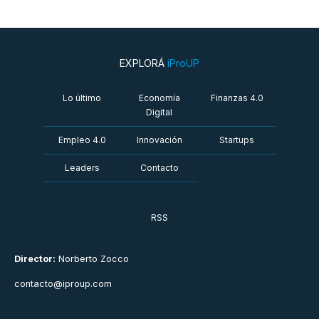
EXPLORÁ
iProUP
Lo último
Economía
Finanzas 4.0
Digital
Empleo 4.0
Innovación
Startups
Leaders
Contacto
RSS
Director:
Norberto Zocco
contacto@iproup.com