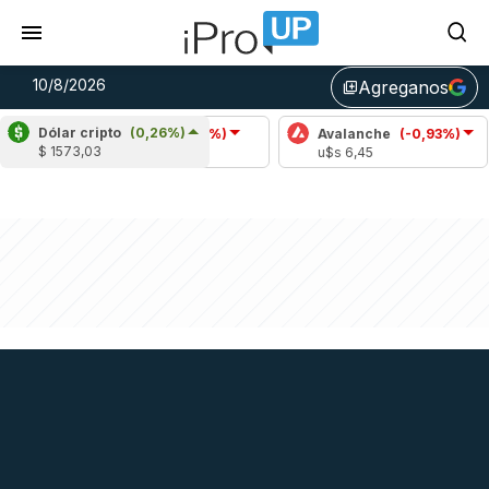
10/8/2026
Agreganos
library_add
Dólar cripto
(0,26%)
Cardano
(-1,28%)
Avalanche
(-0,93%)
Po
$ 1573,03
u$s 0,20
u$s 6,45
u$