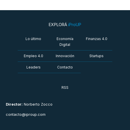
EXPLORÁ
iProUP
Lo último
Economía
Finanzas 4.0
Digital
Empleo 4.0
Innovación
Startups
Leaders
Contacto
RSS
Director:
Norberto Zocco
contacto@iproup.com