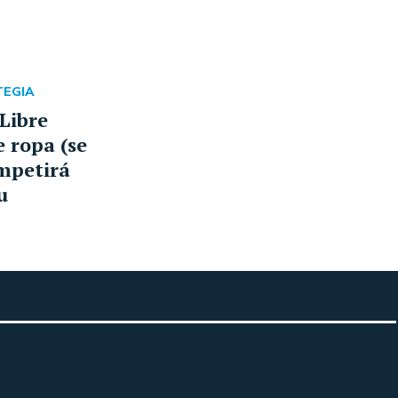
TEGIA
Libre
 ropa (se
ompetirá
u