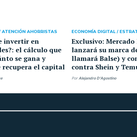
/
ATENCIÓN AHORRISTAS
ECONOMÍA DIGITAL /
ESTRA
 invertir en
Exclusivo: Mercado 
es?: el cálculo que
lanzará su marca de
ánto se gana y
llamará Balse) y c
 recupera el capital
contra Shein y Tem
ce
Por
Alejandro D'Agostino