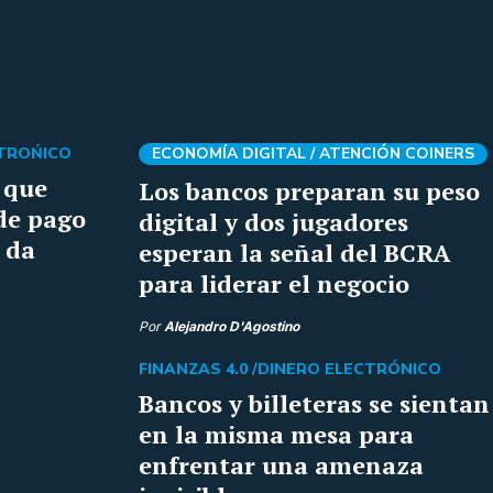
CTROŃICO
ECONOMÍA DIGITAL /
ATENCIÓN COINERS
 que
Los bancos preparan su peso
de pago
digital y dos jugadores
 da
esperan la señal del BCRA
para liderar el negocio
Por
Alejandro D'Agostino
FINANZAS 4.0 /
DINERO ELECTRÓNICO
Bancos y billeteras se sientan
en la misma mesa para
enfrentar una amenaza