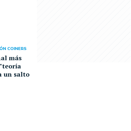
ÓN COINERS
ñal más
 "teoría
a un salto