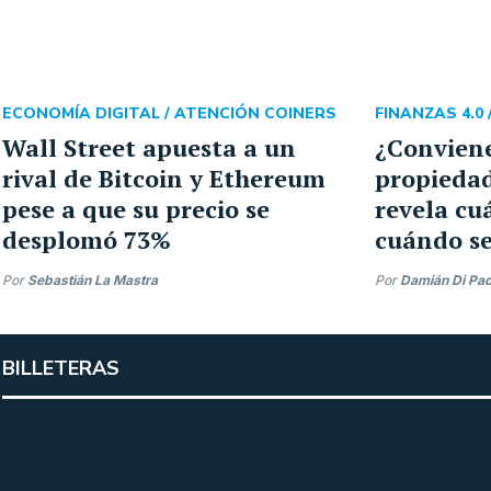
ECONOMÍA DIGITAL /
ATENCIÓN COINERS
FINANZAS 4.0 
Wall Street apuesta a un
¿Conviene
rival de Bitcoin y Ethereum
propiedad
pese a que su precio se
revela cu
desplomó 73%
cuándo se
Por
Sebastián La Mastra
Por
Damián Di Pa
BILLETERAS