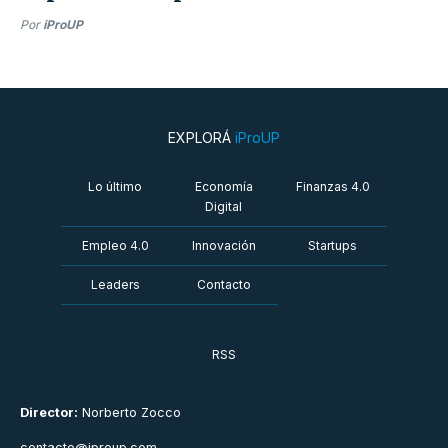
Por
iProUP
EXPLORÁ
iProUP
Lo último
Economía
Finanzas 4.0
Digital
Empleo 4.0
Innovación
Startups
Leaders
Contacto
RSS
Director:
Norberto Zocco
contacto@iproup.com