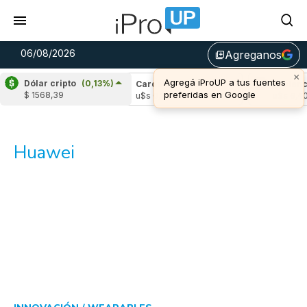
06/08/2026
Agreganos
library_add
×
Agregá iProUP a tus fuentes
Dólar cripto
(0,13%)
ipple
(-1,64%)
Cardano
(-1,61%)
Avalanch
preferidas en Google
$ 1568,39
s 1,04
u$s 0,19
u$s 6,40
Huawei