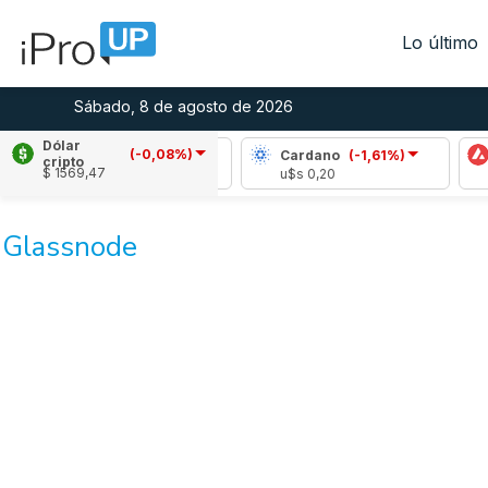
Lo último
Sábado, 8 de agosto de 2026
Dólar
(-0,08%)
Ripple
(0,73%)
Cardano
(-1,61%)
cripto
$ 1569,47
u$s 1,03
u$s 0,20
Glassnode