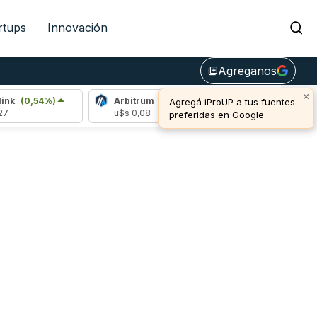
rtups
Innovación
Agreganos
library_add
×
nk
(0,54%)
Arbitrum
(0,89%)
Bitcoin
(0,81%
Agregá iProUP a tus fuentes
7
u$s 0,08
u$s 64.962,00
preferidas en Google