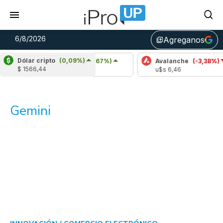
6/8/2026
Agreganos
library_add
Dólar cripto
(0,09%)
Cardano
(6,67%)
Avalanche
(-3,38%)
$ 1566,44
u$s 0,20
u$s 6,46
Gemini