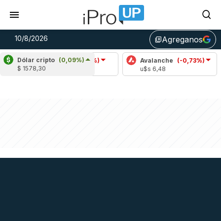
10/8/2026
Agreganos
library_add
Dólar cripto
(0,09%)
Cardano
(-2,73%)
Avalanche
(-0,73%)
Pol
$ 1578,30
u$s 0,19
u$s 6,48
u$s