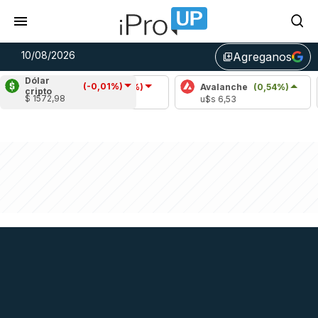
10/08/2026
Agreganos
library_add
Dólar
(-0,01%)
Cardano
(-0,96%)
Avalanche
(0,54%)
Pol
cripto
$ 1572,98
u$s 0,20
u$s 6,53
u$s 