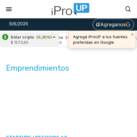
9/8/2026
Agreganos
library_add
×
Agregá iProUP a tus fuentes
Dólar cripto
(0,30%)
4%)
Cardano
(-1,81%)
Avalanche
(-0,49%
preferidas en Google
$ 1573,60
u$s 0,20
u$s 6,48
Emprendimientos