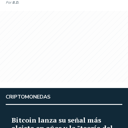
Por
B.D.
CRIPTOMONEDAS
Bitcoin lanza su señal más
alcista en años y la "teoría del