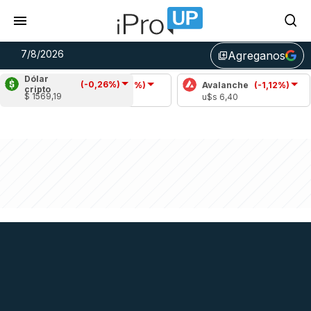
7/8/2026
Agreganos
library_add
Dólar
(-0,26%)
Cardano
(-2,97%)
Avalanche
(-1,12%)
Po
cripto
$ 1569,19
u$s 0,20
u$s 6,40
u$