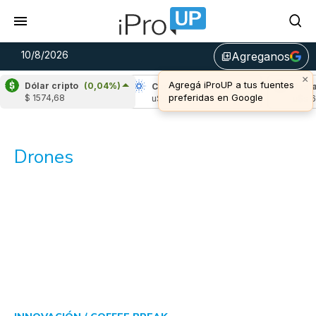
10/8/2026
Agreganos
library_add
×
Agregá iProUP a tus fuentes
Dólar cripto
(0,04%)
Ripple
(-0,64%)
Cardano
(-0,78%)
Avala
preferidas en Google
$ 1574,68
u$s 1,03
u$s 0,20
u$s 6,
Drones