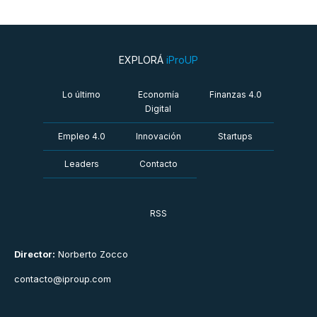
EXPLORÁ
iProUP
Lo último
Economía
Finanzas 4.0
Digital
Empleo 4.0
Innovación
Startups
Leaders
Contacto
RSS
Director:
Norberto Zocco
contacto@iproup.com