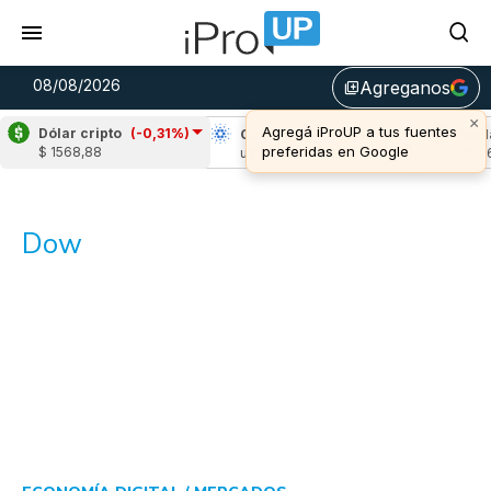
08/08/2026
Agreganos
library_add
×
Agregá iProUP a tus fuentes
Dólar cripto
(-0,31%)
Ripple
(1,79%)
Cardano
(-0,29%)
Aval
preferidas en Google
$ 1568,88
u$s 1,05
u$s 0,20
u$s 6
Dow