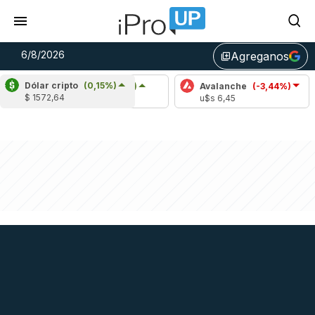
6/8/2026
Agreganos
library_add
Dólar cripto
(0,15%)
Cardano
(5,93%)
Avalanche
(-3,44%)
Pol
$ 1572,64
u$s 0,20
u$s 6,45
u$s