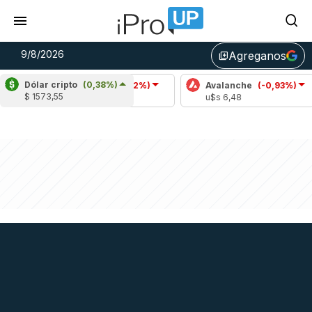
9/8/2026
Agreganos
library_add
Dólar cripto
(0,38%)
Cardano
(-0,02%)
Avalanche
(-0,93%)
P
$ 1573,55
u$s 0,20
u$s 6,48
u