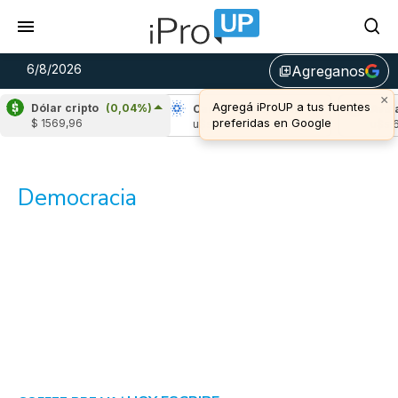
6/8/2026
Agreganos
library_add
×
Agregá iProUP a tus fuentes
Dólar cripto
(0,04%)
Ripple
(-1,52%)
Cardano
(-2,97%)
Aval
preferidas en Google
$ 1569,96
u$s 1,05
u$s 0,19
u$s 6
Democracia