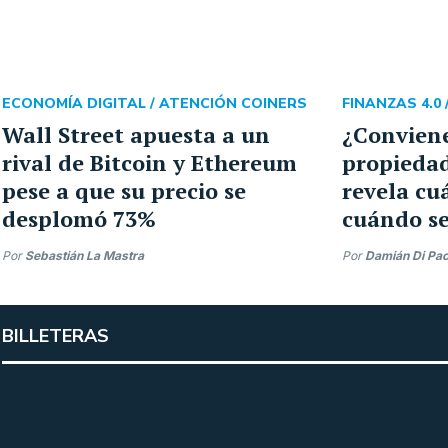
ECONOMÍA DIGITAL /
ATENCIÓN COINERS
FINANZAS 4.0 
Wall Street apuesta a un
¿Conviene
rival de Bitcoin y Ethereum
propiedad
pese a que su precio se
revela cu
desplomó 73%
cuándo se
Por
Sebastián La Mastra
Por
Damián Di Pa
BILLETERAS