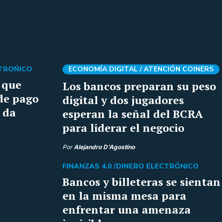
CTROŃICO
ECONOMÍA DIGITAL /
ATENCIÓN COINERS
 que
Los bancos preparan su peso
de pago
digital y dos jugadores
 da
esperan la señal del BCRA
para liderar el negocio
Por
Alejandro D'Agostino
FINANZAS 4.0 /
DINERO ELECTRÓNICO
Bancos y billeteras se sientan
en la misma mesa para
enfrentar una amenaza