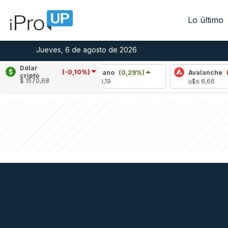
Lo último
Jueves, 6 de agosto de 2026
Dólar
(-0,10%)
1%)
Cardano
(0,29%)
Avalanche
(-0,21%)
cripto
$ 1570,68
u$s 0,19
u$s 6,66