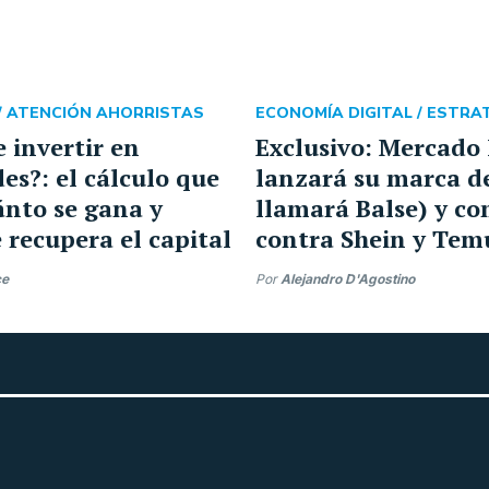
/
ATENCIÓN AHORRISTAS
ECONOMÍA DIGITAL /
ESTRA
 invertir en
Exclusivo: Mercado 
es?: el cálculo que
lanzará su marca de
ánto se gana y
llamará Balse) y c
 recupera el capital
contra Shein y Tem
ce
Por
Alejandro D'Agostino