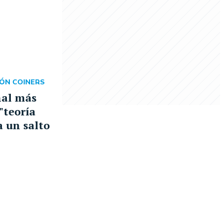
ÓN COINERS
ñal más
 "teoría
a un salto