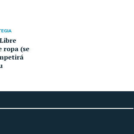
TEGIA
Libre
 ropa (se
ompetirá
u