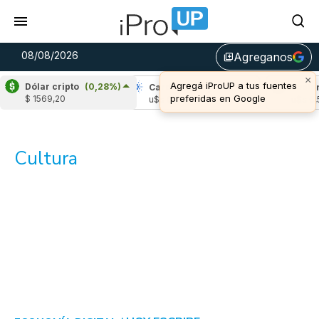
08/08/2026
Agreganos
library_add
×
Agregá iProUP a tus fuentes
Dólar cripto
(0,28%)
Ripple
(0,23%)
Cardano
(-0,71%)
Avala
preferidas en Google
$ 1569,20
u$s 1,04
u$s 0,20
u$s 6,
Cultura