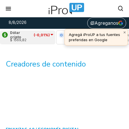
8/8/2026
Agreganos
library_add
×
Dólar
Agregá iProUP a tus fuentes
(-0,01%)
Ripple
(2,41%)
Cardano
(0,19%)
Ava
cripto
preferidas en Google
$ 1569,82
u$s 1,04
u$s 0,20
u$s
Creadores de contenido