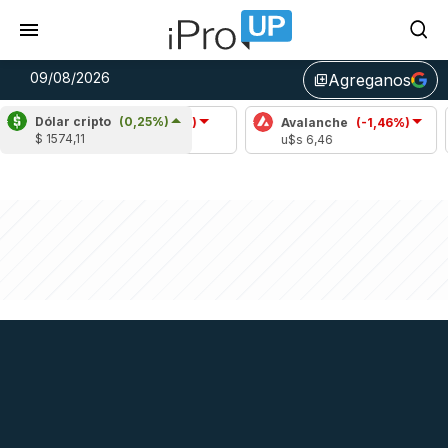
09/08/2026
Agreganos
library_add
Dólar cripto
(0,25%)
Cardano
(-1,54%)
Avalanche
(-1,46%)
Pol
$ 1574,11
u$s 0,20
u$s 6,46
u$s 