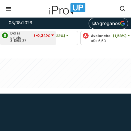
08/08/2026
Agreganos
library_add
Dólar
(-0,24%)
Cardano
(0,33%)
Avalanche
(1,58%)
cripto
$ 1565,27
u$s 0,20
u$s 6,53