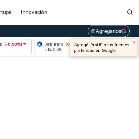
rtups
Innovación
Agreganos
library_add
×
(-0,90%)
Arbitrum
(0,00%)
Bitcoin
(0,79%)
Agregá iProUP a tus fuentes
u$s 0,08
u$s 64.849,00
preferidas en Google