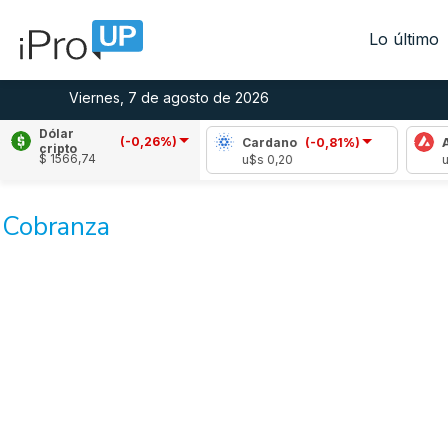
Lo último
Viernes, 7 de agosto de 2026
Dólar
(-0,26%)
Ripple
(-1,61%)
Cardano
(-0,81%)
Av
cripto
$ 1566,74
u$s 1,02
u$s 0,20
u$
Cobranza