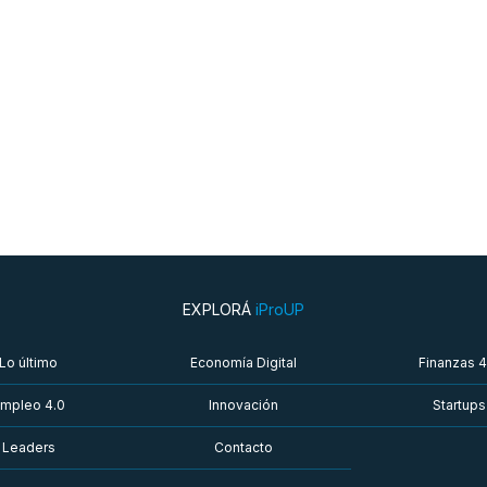
EXPLORÁ
iProUP
Lo último
Economía Digital
Finanzas 4
mpleo 4.0
Innovación
Startups
Leaders
Contacto