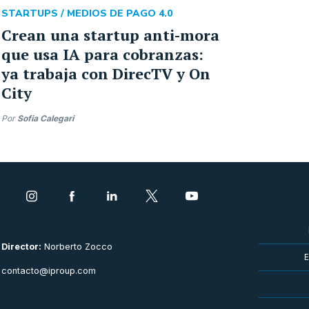
STARTUPS /
MEDIOS DE PAGO 4.0
Crean una startup anti-mora
que usa IA para cobranzas:
ya trabaja con DirecTV y On
City
Por
Sofia Calegari
Director:
Norberto Zocco
E
contacto@iproup.com