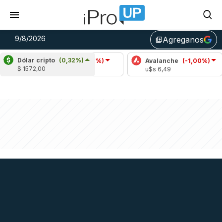
9/8/2026
Agreganos
library_add
Dólar cripto
(0,32%)
Cardano
(-1,27%)
Avalanche
(-1,00%)
Po
$ 1572,00
u$s 0,20
u$s 6,49
u$