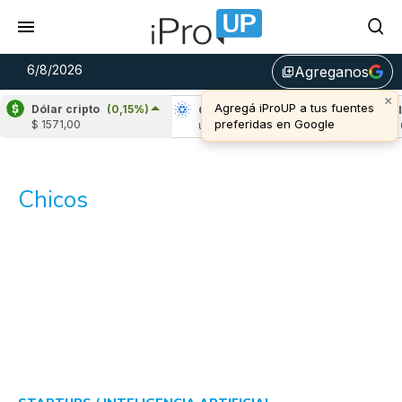
6/8/2026
Agreganos
library_add
×
Agregá iProUP a tus fuentes
Dólar cripto
(0,15%)
Ripple
(-2,53%)
Cardano
(5,05%)
Aval
preferidas en Google
$ 1571,00
u$s 1,04
u$s 0,20
u$s 6
Chicos