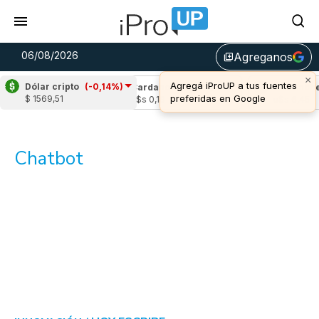
06/08/2026
Agreganos
library_add
×
Agregá iProUP a tus fuentes
Dólar cripto
(-0,14%)
le
(-0,98%)
Cardano
(-2,10%)
Avalanche
preferidas en Google
$ 1569,51
1,05
u$s 0,19
u$s 6,45
Chatbot