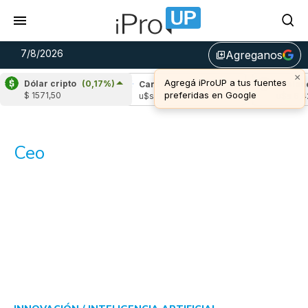
7/8/2026
Agreganos
library_add
×
Agregá iProUP a tus fuentes
Dólar cripto
(0,17%)
ipple
(-2,00%)
Cardano
(6,49%)
Avalanc
preferidas en Google
$ 1571,50
$s 1,03
u$s 0,20
u$s 6,42
Ceo