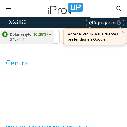
9/8/2026
Agreganos
library_add
×
Agregá iProUP a tus fuentes
Dólar cripto
(0,25%)
Ripple
(0,22%)
Cardano
(-1,54%)
Av
preferidas en Google
$ 1574,11
u$s 1,04
u$s 0,20
u$
Central