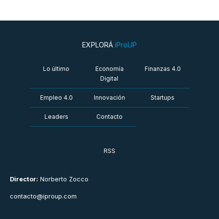
EXPLORÁ
iProUP
Lo último
Economía
Finanzas 4.0
Digital
Empleo 4.0
Innovación
Startups
Leaders
Contacto
RSS
Director:
Norberto Zocco
contacto@iproup.com