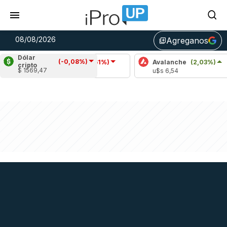
08/08/2026
Agreganos
library_add
Dólar
(-0,08%)
Cardano
(-1,61%)
Avalanche
(2,03%)
cripto
$ 1569,47
u$s 0,20
u$s 6,54