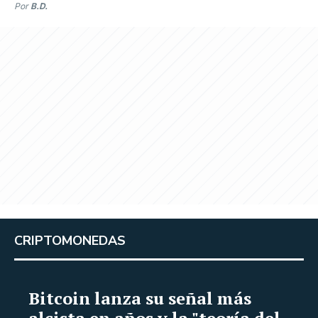
Por
B.D.
CRIPTOMONEDAS
Bitcoin lanza su señal más
alcista en años y la "teoría del