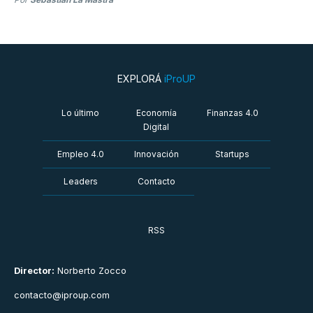
EXPLORÁ
iProUP
Lo último
Economía
Finanzas 4.0
Digital
Empleo 4.0
Innovación
Startups
Leaders
Contacto
RSS
Director:
Norberto Zocco
contacto@iproup.com