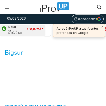
05/08/2026
Agreganos
library_add
×
Dólar
Agregá iProUP a tus fuentes
(-0,07%)
Ripple
(-1,12%)
Cardano
(-0,21%)
cripto
preferidas en Google
$ 1570,58
u$s 1,06
u$s 0,19
Bigsur