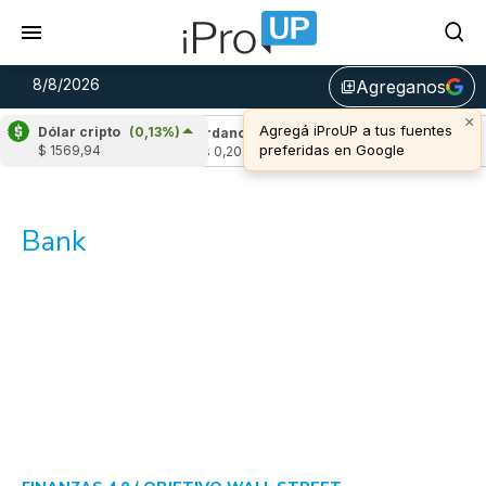
8/8/2026
Agreganos
library_add
×
Agregá iProUP a tus fuentes
Dólar cripto
(0,13%)
(2,14%)
Cardano
(-0,08%)
Avalanche
(1,
preferidas en Google
$ 1569,94
u$s 0,20
u$s 6,55
Bank