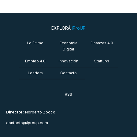
EXPLORÁ
iProUP
Lo último
Economía
Finanzas 4.0
Digital
Empleo 4.0
Innovación
Startups
Leaders
Contacto
RSS
Director:
Norberto Zocco
contacto@iproup.com