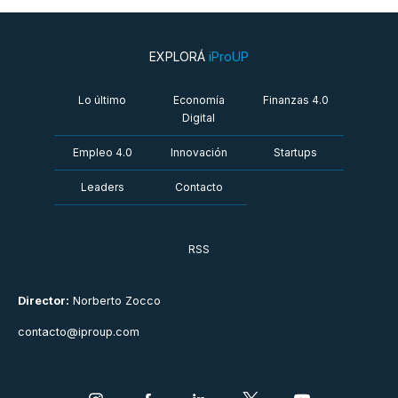
EXPLORÁ
iProUP
Lo último
Economía
Finanzas 4.0
Digital
Empleo 4.0
Innovación
Startups
Leaders
Contacto
RSS
Director:
Norberto Zocco
contacto@iproup.com