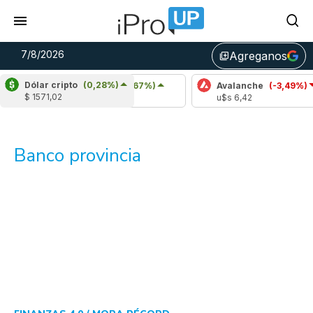
7/8/2026
Agreganos
library_add
Dólar cripto
(0,28%)
Cardano
(4,67%)
Avalanche
(-3,49%)
$ 1571,02
u$s 0,20
u$s 6,42
Banco provincia