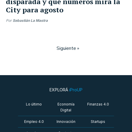
disparada y qué números mira la
City para agosto
Por
Sebastián La Mastra
Siguiente »
EXPLORÁ
iProUP
Lo último
Economía
Finanzas 4.0
Digital
Empleo 4.0
Innovación
Startups