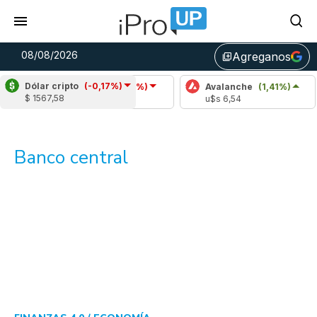
08/08/2026
Agreganos
library_add
Dólar cripto
(-0,17%)
Cardano
(-0,83%)
Avalanche
(1,41%)
Po
$ 1567,58
u$s 0,20
u$s 6,54
u$
Banco central