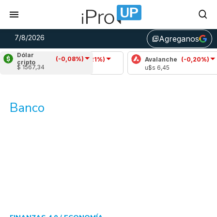
7/8/2026
Agreganos
library_add
Dólar
(-0,08%)
Cardano
(-0,21%)
Avalanche
(-0,20%)
cripto
$ 1567,34
u$s 0,20
u$s 6,45
Banco