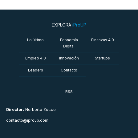
EXPLORÁ
iProUP
Lo último
Economía
Finanzas 4.0
Digital
Empleo 4.0
Innovación
Startups
Leaders
Contacto
RSS
Director:
Norberto Zocco
contacto@iproup.com