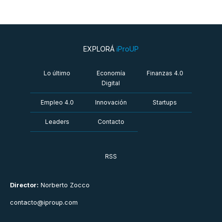
EXPLORÁ
iProUP
Lo último
Economía
Finanzas 4.0
Digital
Empleo 4.0
Innovación
Startups
Leaders
Contacto
RSS
Director:
Norberto Zocco
contacto@iproup.com