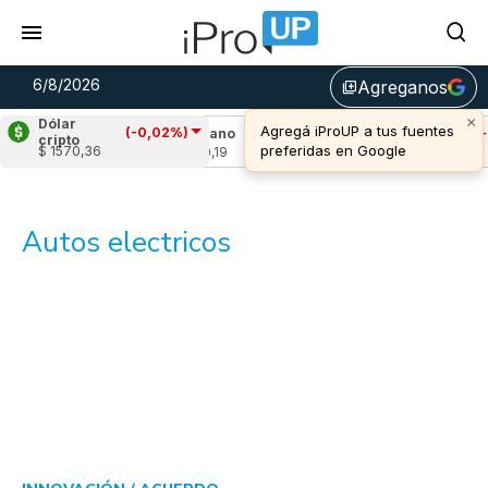
6/8/2026
Agreganos
library_add
×
Dólar
Agregá iProUP a tus fuentes
(-0,02%)
1,77%)
Cardano
(-3,49%)
Avalanche
(-4,2
cripto
preferidas en Google
$ 1570,36
u$s 0,19
u$s 6,42
Autos electricos