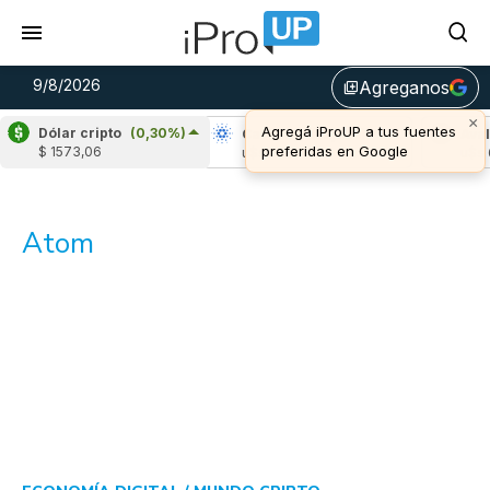
9/8/2026
Agreganos
library_add
×
Agregá iProUP a tus fuentes
Dólar cripto
(0,30%)
Ripple
(-0,36%)
Cardano
(-2,11%)
Aval
preferidas en Google
$ 1573,06
u$s 1,04
u$s 0,20
u$s 
Atom