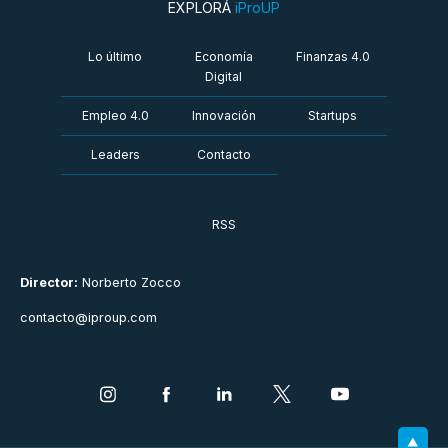
EXPLORÁ
iProUP
Lo último
Economía
Finanzas 4.0
Digital
Empleo 4.0
Innovación
Startups
Leaders
Contacto
RSS
Director:
Norberto Zocco
contacto@iproup.com