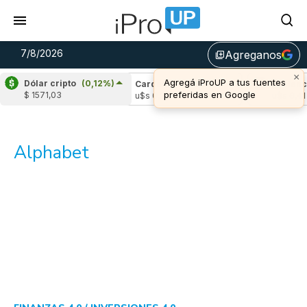
7/8/2026
Agreganos
library_add
×
Agregá iProUP a tus fuentes
Dólar cripto
(0,12%)
pple
(-2,47%)
Cardano
(6,39%)
Avalanch
preferidas en Google
$ 1571,03
s 1,03
u$s 0,20
u$s 6,41
Alphabet