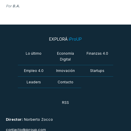
Por
B.A.
EXPLORÁ
iProUP
Lo último
Economía
Finanzas 4.0
Digital
Empleo 4.0
Innovación
Startups
Leaders
Contacto
RSS
Director:
Norberto Zocco
contacto@iproup.com