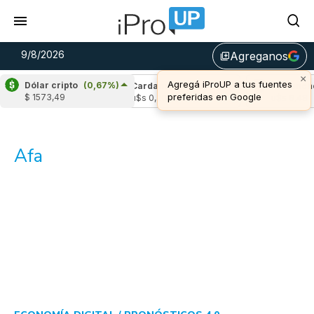
9/8/2026
Agreganos
library_add
×
Agregá iProUP a tus fuentes
Dólar cripto
(0,67%)
le
(0,06%)
Cardano
(-1,62%)
Avalanche
preferidas en Google
$ 1573,49
1,04
u$s 0,20
u$s 6,48
Afa