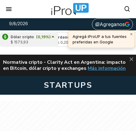
9/8/2026
Agreganos
library_add
×
Agregá iProUP a tus fuentes
Dólar cripto
(0,19%)
(0,01%)
Cardano
(-0,02%)
Avalanche
(-0
preferidas en Google
$ 1573,93
u$s 0,20
u$s 6,48
ALERTA
Normativa cripto - Clarity Act en Argentina: impacto
en Bitcoin, dólar cripto y exchanges
Más información
CLARITY ACT EN AR
STARTUPS