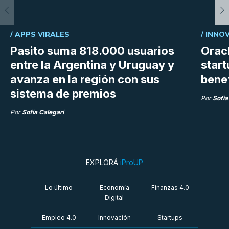
/
APPS VIRALES
/
INNO
Pasito suma 818.000 usuarios
Orac
entre la Argentina y Uruguay y
start
avanza en la región con sus
bene
sistema de premios
Por
Sofia
Por
Sofia Calegari
EXPLORÁ
iProUP
Lo último
Economía
Finanzas 4.0
Digital
Empleo 4.0
Innovación
Startups