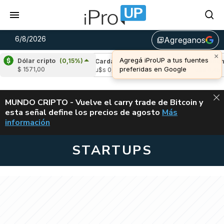
6/8/2026
Agreganos
library_add
×
Agregá iProUP a tus fuentes
Dólar cripto
(0,15%)
le
(-2,53%)
Cardano
(5,05%)
Avalanche
preferidas en Google
$ 1571,00
,04
u$s 0,20
u$s 6,45
ALERTA
MUNDO CRIPTO - Vuelve el carry trade de Bitcoin y
esta señal define los precios de agosto
Más
VUELVE EL CAR
información
STARTUPS