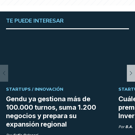
TE PUEDE INTERESAR
STARTUPS /
INNOVACIÓN
START
Gendu ya gestiona más de
Cuále
100.000 turnos, suma 1.200
premi
negocios y prepara su
Inve
expansión regional
Por
B.A.