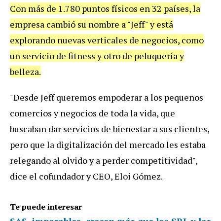
Con más de 1.780 puntos físicos en 32 países, la
empresa cambió su nombre a "Jeff" y está
explorando nuevas verticales de negocios, como
un servicio de fitness y otro de peluquería y
belleza.
"Desde Jeff queremos empoderar a los pequeños
comercios y negocios de toda la vida, que
buscaban dar servicios de bienestar a sus clientes,
pero que la digitalización del mercado les estaba
relegando al olvido y a perder competitividad",
dice el cofundador y CEO, Eloi Gómez.
Te puede interesar
SAS, imparables, crecen más que las SRL y las