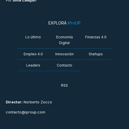
Por
Sofia Calegari
EXPLORÁ
iProUP
Lo último
Economía
Finanzas 4.0
Digital
Empleo 4.0
Innovación
Startups
Leaders
Contacto
RSS
Director:
Norberto Zocco
contacto@iproup.com