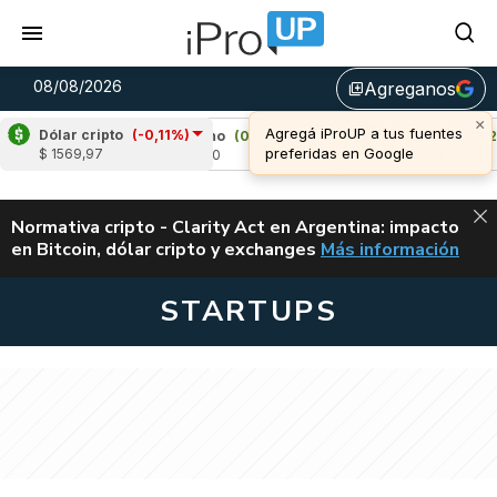
08/08/2026
Agreganos
library_add
Dólar cripto
(-0,11%)
)
Cardano
(0,03%)
Avalanche
(2,28%)
$ 1569,97
u$s 0,20
u$s 6,53
ALERTA
Normativa cripto - Clarity Act en Argentina: impacto
en Bitcoin, dólar cripto y exchanges
Más información
CLARITY ACT EN AR
STARTUPS