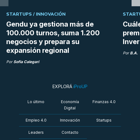
STARTUPS /
INNOVACIÓN
START
Gendu ya gestiona más de
Cuále
100.000 turnos, suma 1.200
premi
negocios y prepara su
Inve
expansión regional
Por
B.A.
Por
Sofia Calegari
EXPLORÁ
iProUP
Lo último
Economía
Finanzas 4.0
Digital
Empleo 4.0
Innovación
Startups
Leaders
Contacto