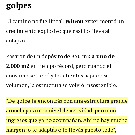
golpes
El camino no fue lineal.
WiGou
experimentó un
crecimiento explosivo que casi los lleva al
colapso.
Pasaron de un depósito de
350 m2 a uno de
2.000 m2
en tiempo récord, pero cuando el
consumo se frenó y los clientes bajaron su
volumen, la estructura se volvió insostenible.
"De golpe te encontrás con una estructura grande
armada para otro nivel de actividad, pero con
ingresos que ya no acompañan. Ahí no hay mucho
margen: o te adaptás o te llevás puesto todo",