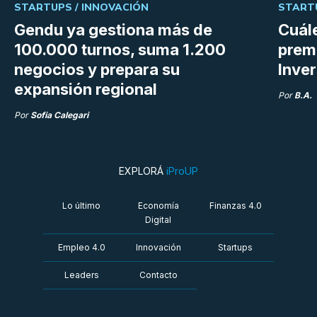
STARTUPS /
INNOVACIÓN
START
Gendu ya gestiona más de
Cuále
100.000 turnos, suma 1.200
premi
negocios y prepara su
Inve
expansión regional
Por
B.A.
Por
Sofia Calegari
EXPLORÁ
iProUP
Lo último
Economía
Finanzas 4.0
Digital
Empleo 4.0
Innovación
Startups
Leaders
Contacto