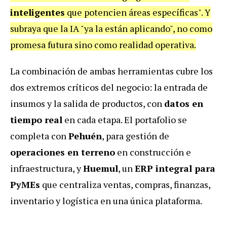
inteligentes
que potencien áreas específicas". Y
subraya que la IA "ya la están aplicando", no como
promesa futura sino como realidad operativa.
La combinación de ambas herramientas cubre los
dos extremos críticos del negocio: la entrada de
insumos y la salida de productos, con
datos en
tiempo real
en cada etapa. El portafolio se
completa con
Pehuén
, para gestión de
operaciones en terreno
en construcción e
infraestructura, y
Huemul
, un
ERP integral para
PyMEs
que centraliza ventas, compras, finanzas,
inventario y logística en una única plataforma.