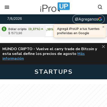
7/8/2026
Agreganos
library_add
Dólar cripto
(0,37%)
Cardano
(5,39%)
Avalanche
(-4,13%)
$ 1573,96
u$s 0,20
u$s 6,39
ALERTA
MUNDO CRIPTO - Vuelve el carry trade de Bitcoin y
esta señal define los precios de agosto
Más
VUELVE EL CAR
información
STARTUPS