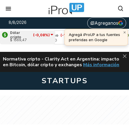
8/8/2026
Agreganos
library_add
×
Dólar
Agregá iProUP a tus fuentes
(-0,08%)
%)
Cardano
(-1,61%)
Avalanche
(2,03%)
cripto
preferidas en Google
$ 1569,47
u$s 0,20
u$s 6,54
ALERTA
Normativa cripto - Clarity Act en Argentina: impacto
en Bitcoin, dólar cripto y exchanges
Más información
CLARITY ACT EN AR
STARTUPS