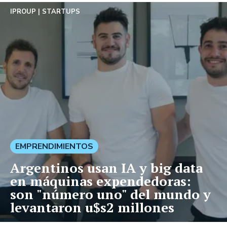
IPROUP
STARTUPS
EMPRENDIMIENTOS
Argentinos usan IA y big data
en máquinas expendedoras:
son "número uno" del mundo y
levantaron u$s2 millones