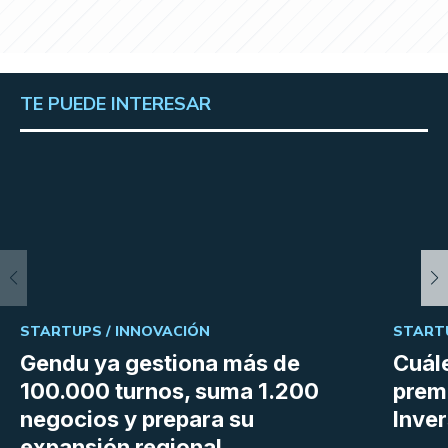
TE PUEDE INTERESAR
STARTUPS /
INNOVACIÓN
START
Gendu ya gestiona más de
Cuále
100.000 turnos, suma 1.200
premi
negocios y prepara su
Inve
expansión regional