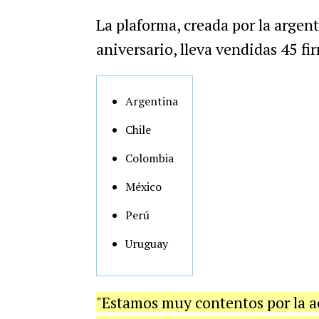
La plaforma, creada por la argen
aniversario, lleva vendidas 45 fi
Argentina
Chile
Colombia
México
Perú
Uruguay
"Estamos muy contentos por la a