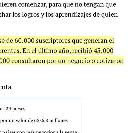
quieren comenzar, para que no tengan que
har los logros y los aprendizajes de quien
e de 60.000 suscriptores que generan el
rrentes. En el último año, recibió 45.000
.000 consultaron por un negocio o cotizaron
enta
mos 24 meses
por un valor de u$s6.8 millones
s países con más negocios a la venta