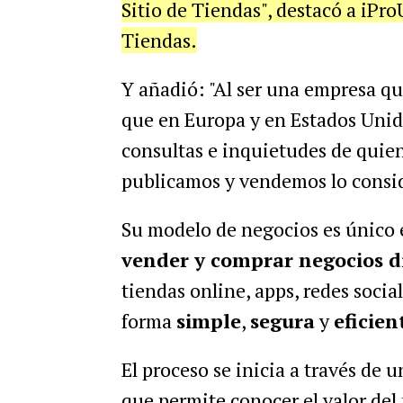
Sitio de Tiendas", destacó a iPr
Tiendas.
Y añadió: "Al ser una empresa qu
que en Europa y en Estados Unid
consultas e inquietudes de quien
publicamos y vendemos lo consid
Su modelo de negocios es único e
vender y comprar negocios di
tiendas online, apps, redes socia
forma
simple
,
segura
y
eficien
El proceso se inicia a través de
que permite conocer el valor del