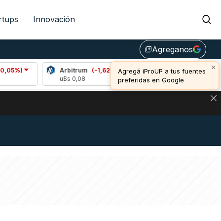
rtups
Innovación
Agreganos
library_add
×
Arbitrum
(-1,62%)
Bitcoin
(0,72%)
Agregá iProUP a tus fuentes
u$s 0,08
u$s 64.654,00
preferidas en Google
DE DE BITCOIN Y ESTA SEÑAL DEFINE LOS PRECIOS DE AG