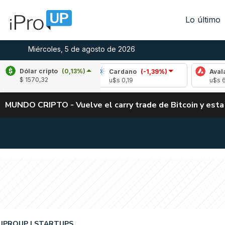
Lo último
Miércoles, 5 de agosto de 2026
Dólar cripto
(0,13%)
(-1,11%)
Cardano
(-1,39%)
Avalanche
(-
$ 1570,32
6
u$s 0,19
u$s 6,66
MUNDO CRIPTO - Vuelve el carry trade de Bitcoin y esta
IPROUP
STARTUPS