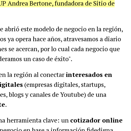
oUP Andrea Bertone, fundadora de Sitio de
e abrió este modelo de negocio en la región,
os ya opera hace años, atravesamos a diario
es se acercan, por lo cual cada negocio que
eramos un caso de éxito".
n la región al conectar
interesados en
gitales
(empresas digitales, startups,
les, blogs y canales de Youtube) de una
te
.
 una herramienta clave: un
cotizador online
 negocio en base a información fidedigna