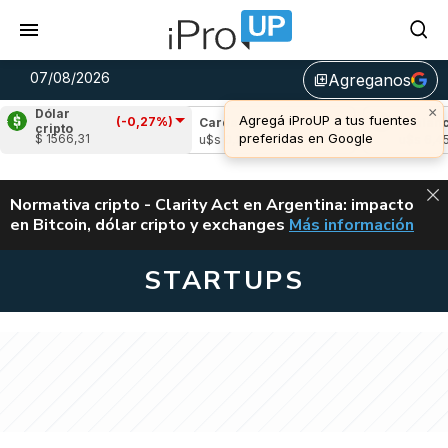
07/08/2026
Agreganos
library_add
×
Dólar
Agregá iProUP a tus fuentes
(-0,27%)
ple
(-0,90%)
Cardano
(-0,16%)
Avalanche
cripto
preferidas en Google
$ 1566,31
1,03
u$s 0,20
u$s 6,45
ALERTA
Normativa cripto - Clarity Act en Argentina: impacto
en Bitcoin, dólar cripto y exchanges
Más información
CLARITY ACT EN AR
STARTUPS