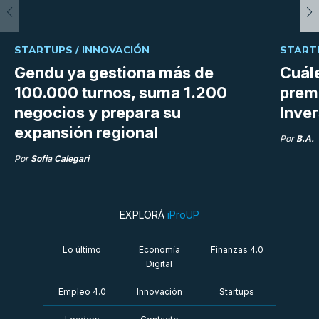
STARTUPS /
INNOVACIÓN
START
Gendu ya gestiona más de
Cuále
100.000 turnos, suma 1.200
premi
negocios y prepara su
Inve
expansión regional
Por
B.A.
Por
Sofia Calegari
EXPLORÁ
iProUP
Lo último
Economía
Finanzas 4.0
Digital
Empleo 4.0
Innovación
Startups