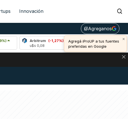
rtups
Innovación
Agreganos
library_add
×
Arbitrum
(-1,27%)
Bitcoin
(-0,24%)
Agregá iProUP a tus fuentes
u$s 0,08
u$s 64.810,00
preferidas en Google
NA: IMPACTO EN BITCOIN, DÓLAR CRIPTO Y EXCHANGES