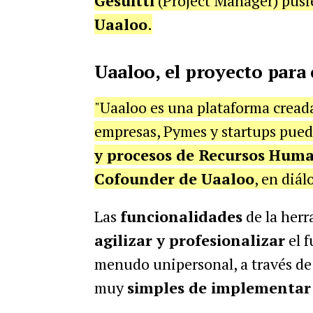
Gesuitti
(Project Manager) pusie
Uaaloo
.
Uaaloo, el proyecto para
"Uaaloo es una plataforma creada
empresas, Pymes y startups pue
y procesos de Recursos Hum
Cofounder de Uaaloo
, en diá
Las
funcionalidades
de la herr
agilizar y profesionalizar
el 
menudo unipersonal, a través d
muy
simples de implementar 