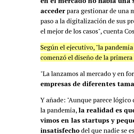
en el mercado no había una 
acceder
para gestionar de una 
paso a la digitalización de sus p
el mejor de los casos", cuenta Cos
Según el ejecutivo, "la pandemia
comenzó el diseño de la primera 
"La lanzamos al mercado y en fo
empresas de diferentes tama
Y añade: "Aunque parece lógico 
la pandemia,
la realidad es qu
vimos en las startups y peq
insatisfecho
del que nadie se e