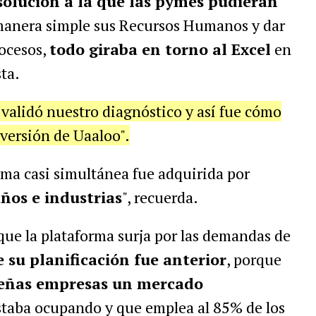
solución a la que las pymes pudieran
manera simple sus Recursos Humanos y dar
rocesos,
todo giraba en torno al Excel
en
ta.
 validó nuestro diagnóstico y así fue cómo
versión de Uaaloo".
rma casi simultánea fue adquirida por
ños e industrias
", recuerda.
que la plataforma surja por las demandas de
e su planificación fue anterior
, porque
ueñas empresas un mercado
staba ocupando y que emplea al 85% de los