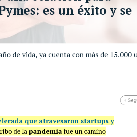
 Pymes: es un éxito y se
año de vida, ya cuenta con más de 15.000 u
+ Seg
lerada que atravesaron startups y
ribo de la
pandemia
fue un camino