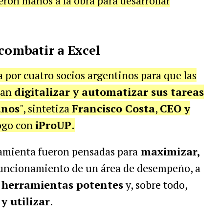
ron manos a la obra para desarrollar
 combatir a Excel
 por cuatro socios argentinos para que las
dan
digitalizar y automatizar sus tareas
anos
", sintetiza
Francisco Costa
,
CEO y
logo con
iProUP
.
amienta fueron pensadas para
maximizar,
funcionamiento de un área de desempeño, a
e
herramientas potentes
y, sobre todo,
y utilizar
.