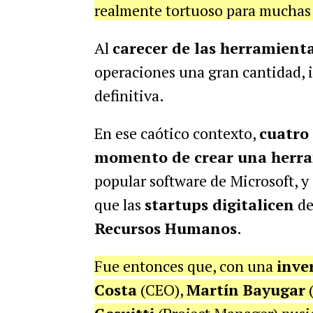
realmente tortuoso para muchas 
Al
carecer de las herramient
operaciones una gran cantidad, i
definitiva.
En ese caótico contexto,
cuatro
momento de crear una herram
popular software de Microsoft, y
que las
startups digitalicen
de
Recursos Humanos
.
Fue entonces que, con una
inver
Costa
(CEO),
Martín Bayugar