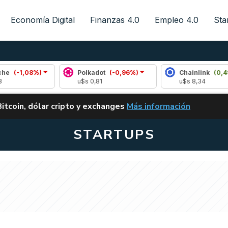
Economía Digital
Finanzas 4.0
Empleo 4.0
Sta
8%)
Polkadot
(-0,96%)
Chainlink
(0,49%)
u$s 0,81
u$s 8,34
ALERTA
Bitcoin, dólar cripto y exchanges
Más información
CLARITY ACT EN ARGENTI
STARTUPS