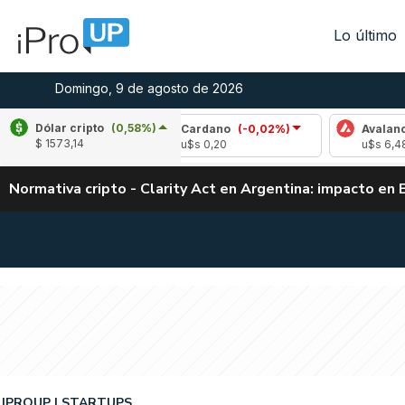
Lo último
Domingo, 9 de agosto de 2026
Dólar cripto
(0,58%)
0,23%)
Cardano
(-0,02%)
Avalanche
(-1,0
$ 1573,14
u$s 0,20
u$s 6,48
Normativa cripto - Clarity Act en Argentina: impacto en 
IPROUP
STARTUPS