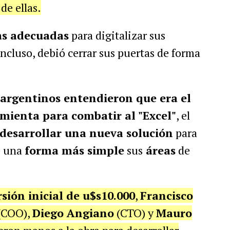
de ellas.
as adecuadas
para digitalizar sus
ncluso, debió cerrar sus puertas de forma
 argentinos entendieron que era el
ienta para combatir al "Excel"
, el
desarrollar una nueva solución
para
 una
forma más simple
sus
áreas
de
sión inicial de u$s10.000
,
Francisco
(COO),
Diego Angiano
(CTO) y
Mauro