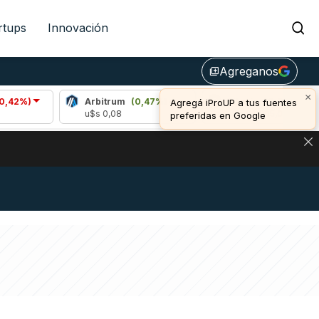
rtups
Innovación
Agreganos
library_add
Arbitrum
(0,47%)
Bitcoin
(0,94%)
u$s 0,08
u$s 64.905,00
NA: IMPACTO EN BITCOIN, DÓLAR CRIPTO Y EXCHANGES