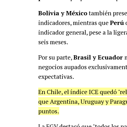
Bolivia y México
también presen
indicadores, mientras que
Perú
o
indicador general, pese a la lige
seis meses.
Por su parte,
Brasil y Ecuador
negocios aupados exclusivamente
expectativas.
En Chile, el índice ICE quedó "re
que Argentina, Uruguay y Paragu
puntos.
La FGV destacó que "todos los pa