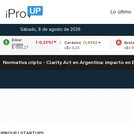
Lo último
Sábado, 8 de agosto de 2026
Dólar
(-0,22%)
-0,13%)
Cardano
(1,01%)
Avalanche
(2,5
cripto
$ 1565,27
u$s 0,20
u$s 6,54
Normativa cripto - Clarity Act en Argentina: impacto en 
IPROUP
STARTUPS