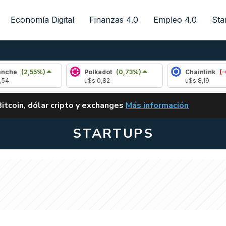
Economía Digital
Finanzas 4.0
Empleo 4.0
Sta
5%)
Polkadot
(0,73%)
Chainlink
(-0,42%)
u$s 0,82
u$s 8,19
ALERTA
Bitcoin, dólar cripto y exchanges
Más información
CLARITY ACT EN ARGENTI
STARTUPS