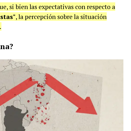
ue, si bien las expectativas con respecto a
stas"
, la percepción sobre la situación
.
ina?