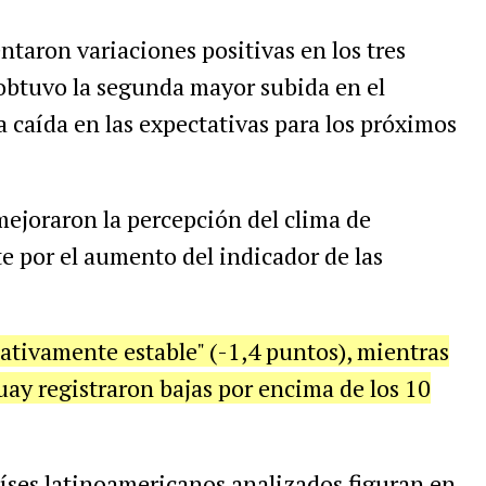
taron variaciones positivas en los tres
btuvo la segunda mayor subida en el
ra caída en las expectativas para los próximos
mejoraron la percepción del clima de
 por el aumento del indicador de las
lativamente estable" (-1,4 puntos), mientras
ay registraron bajas por encima de los 10
íses latinoamericanos analizados figuran en