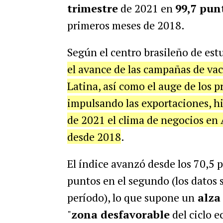
trimestre
de 2021 en
99,7 pun
primeros meses de 2018.
Según el centro brasileño de es
el avance de las campañas de va
Latina, así como el auge de los p
impulsando las exportaciones, hi
de 2021 el clima de negocios en 
desde 2018
.
El índice avanzó desde los 70,5 p
puntos en el segundo (los datos 
período), lo que supone un
alza 
"
zona desfavorable
del ciclo 