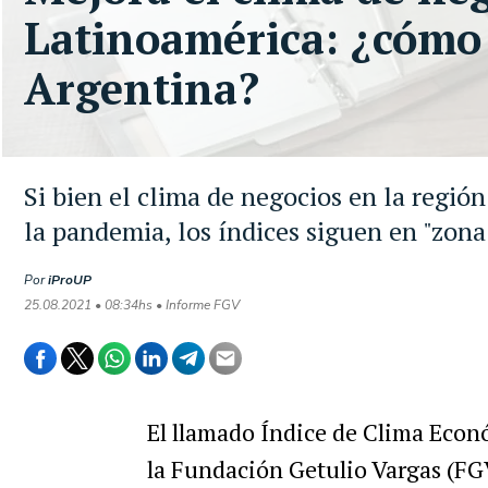
Latinoamérica: ¿cómo 
Argentina?
Si bien el clima de negocios en la regió
la pandemia, los índices siguen en "zona
Por
iProUP
25.08.2021 • 08:34hs • Informe FGV
El llamado Índice de Clima Econ
la Fundación Getulio Vargas (FGV