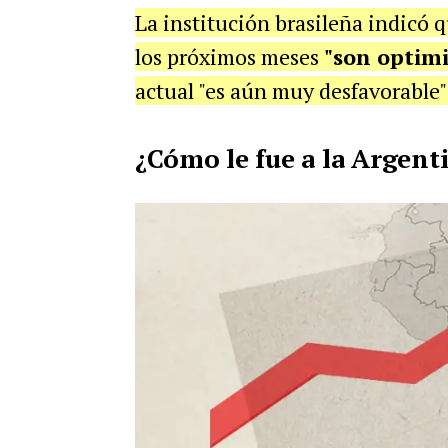
La institución brasileña indicó q
los próximos meses
"son optimi
actual "es aún muy desfavorable"
¿Cómo le fue a la Argent