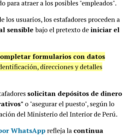
do para atraer a los posibles "empleados".
e los usuarios, los estafadores proceden a
al sensible
bajo el pretexto de
iniciar el
completar formularios con datos
entificación, direcciones y detalles
stafadores
solicitan depósitos de dinero
rativos"
o "asegurar el puesto", según lo
ción del Ministerio del Interior de Perú.
 por WhatsApp
refleja la
continua