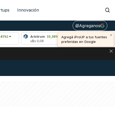
rtups
Innovación
Agreganos
library_add
×
Arbitrum
(0,39%)
Bitcoin
(1,10%)
Agregá iProUP a tus fuentes
u$s 0,08
u$s 64.994,00
preferidas en Google
NA: IMPACTO EN BITCOIN, DÓLAR CRIPTO Y EXCHANGES