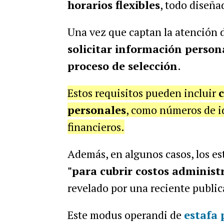
horarios flexibles
, todo diseña
Una vez que captan la atención d
solicitar información person
proceso de selección
.
Estos requisitos pueden incluir
personales
, como números de id
financieros.
Además, en algunos casos, los e
"para cubrir costos administ
revelado por una reciente publica
Este modus operandi de
estafa