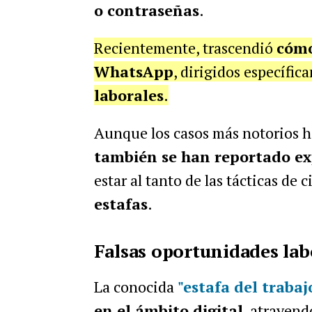
o contraseñas
.
Recientemente, trascendió
cómo
WhatsApp
, dirigidos específi
laborales
.
Aunque los casos más notorios h
también se han reportado ex
estar al tanto de las tácticas de
estafas
.
Falsas oportunidades la
La conocida
"estafa del trabaj
en el ámbito digital
, atrayen