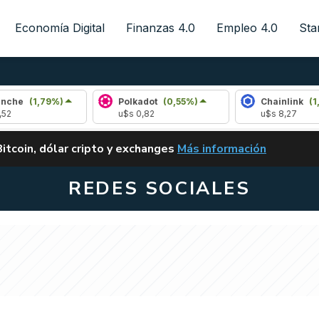
Economía Digital
Finanzas 4.0
Empleo 4.0
Sta
9%)
Polkadot
(0,55%)
Chainlink
(1,41%)
u$s 0,82
u$s 8,27
ALERTA
Bitcoin, dólar cripto y exchanges
Más información
CLARITY ACT EN ARGENTI
REDES SOCIALES