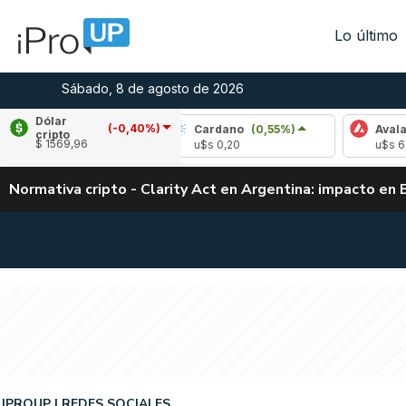
Lo último
Sábado, 8 de agosto de 2026
Dólar
(-0,40%)
1,29%)
Cardano
(0,55%)
Avalanche
(1,7
cripto
$ 1569,96
u$s 0,20
u$s 6,52
Normativa cripto - Clarity Act en Argentina: impacto en 
IPROUP
REDES SOCIALES