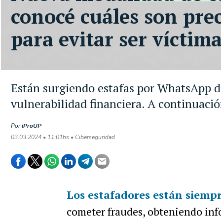
conocé cuáles son pre
para evitar ser víctim
Están surgiendo estafas por WhatsApp d
vulnerabilidad financiera. A continuació
Por
iProUP
03.03.2024 • 11:01hs • Ciberseguridad
Los
estafadores
están siemp
cometer fraudes, obteniendo in