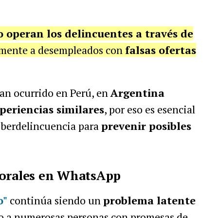
 operan los delincuentes a través de
camente a desempleados con
falsas ofertas
an ocurrido en Perú, en
Argentina
periencias similares
, por eso es esencial
 ciberdelincuencia para
prevenir posibles
borales en WhatsApp
o"
continúa siendo un
problema latente
do a numerosas personas con promesas de